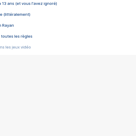
 a 13 ans (et vous l'avez ignoré)
e (littéralement)
im Rayan
 toutes les règles
s les jeux vidéo
us choquant de Rockstar ? - Le scandale BULLY
e plus moche de Steam
du RÊVE tourne au CAUCHEMAR
pendant 8 heures
it… à tort
umiliés par un jeu vidéo
ire - Final Fantasy 8
ti un empire - Age of Empires