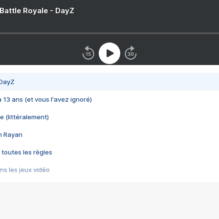
 Battle Royale - DayZ
 DayZ
 a 13 ans (et vous l'avez ignoré)
e (littéralement)
im Rayan
 toutes les règles
s les jeux vidéo
us choquant de Rockstar ? - Le scandale BULLY
e plus moche de Steam