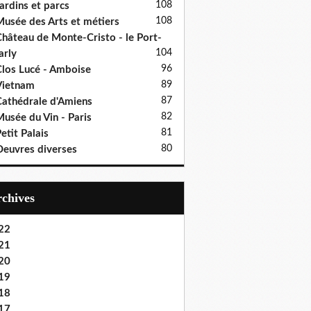
108
ardins et parcs
108
usée des Arts et métiers
hâteau de Monte-Cristo - le Port-
104
rly
96
los Lucé - Amboise
89
Vietnam
87
athédrale d'Amiens
82
usée du Vin - Paris
81
etit Palais
80
euvres diverses
Archives
22
21
20
19
18
17