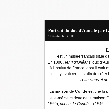
Portrait du duc d'Aumale par 
19 Septembre 2013
L
est un musée français situé d
En 1886
Henri d’Orléans
, duc d’Au
à l’Institut de France, dont il étai
qu’il y avait réunies afin de créer 
collections et de
La
maison de Condé
est une bra
elle-même cadette de la maison Ca
1569),
prince de Condé
en 1546, ci