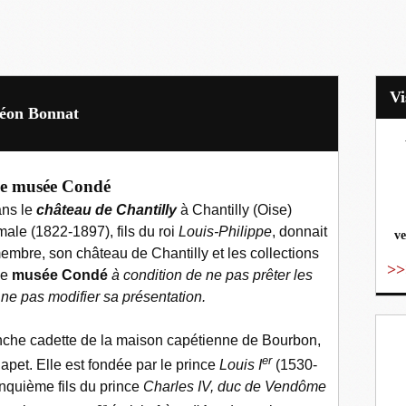
Léon Bonnat
vo
e musée Condé
ans le
château de Chantilly
à Chantilly (Oise)
male (1822-1897), fils du roi
Louis-Philippe
, donnait
ve
t membre, son château de Chantilly et les collections
>>
le
musée Condé
à condition de ne pas prêter les
 ne pas modifier sa présentation.
nche cadette de la maison capétienne de Bourbon,
er
pet. Elle est fondée par le prince
Louis I
(1530-
nquième fils du prince
Charles IV, duc de Vendôme