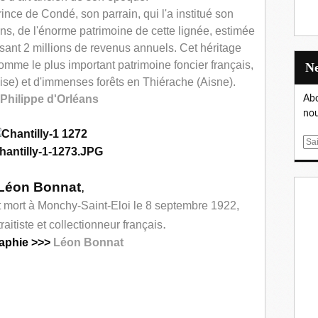
ince de Condé, son parrain, qui l'a institué son
t ans, de l'énorme patrimoine de cette lignée, estimée
isant 2 millions de revenus annuels. Cet héritage
omme le plus important patrimoine foncier français,
ise) et d'immenses forêts en Thiérache (Aisne).
Philippe d'Orléans
Abo
nou
E
m
a
Léon Bonnat
,
i
l
 mort à Monchy-Saint-Eloi le 8 septembre 1922,
.
raitiste et collectionneur français
raphie >>>
Léon Bonnat