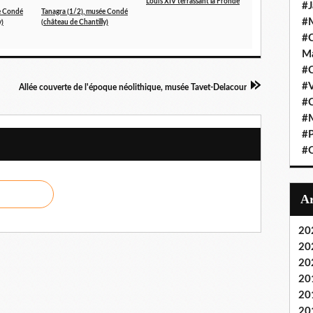
Louis XIV terrassant la Fronde
#J
e Condé
Tanagra (1/2), musée Condé
#M
y)
(château de Chantilly)
#C
Ma
#C
#
Allée couverte de l'époque néolithique, musée Tavet-Delacour
#C
#M
#P
#O
20
20
20
20
20
20