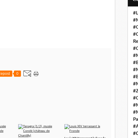
#L
#M
#C
#C
Re
#C
#M
#B
#M
epost
0
#B
#M
#Z
#C
#M
#M
Pa
#
#C