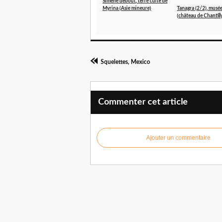
Simène debout, terre cuite de
Myrina (Asie mineure)
Tanagra (2/2), musé
(château de Chantill
Squelettes, Mexico
Commenter cet article
Ajouter un commentaire