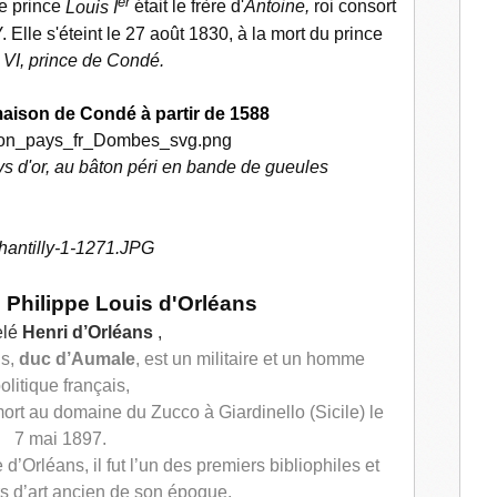
er
Le prince
Louis I
était le frère d'
Antoine,
roi consort
V
. Elle s'éteint le 27 août 1830, à la mort du prince
 VI, prince de Condé.
aison de Condé à partir de 1588
lys d'or, au bâton péri en bande de gueules
 Philippe Louis d'Orléans
lé
Henri d’Orléans
,
ns
,
duc d’Aumale
, est un militaire et un homme
olitique français,
mort au domaine du Zucco à Giardinello (Sicile) le
7 mai 1897.
Orléans, il fut l’un des premiers bibliophiles et
rs d’art ancien de son époque.