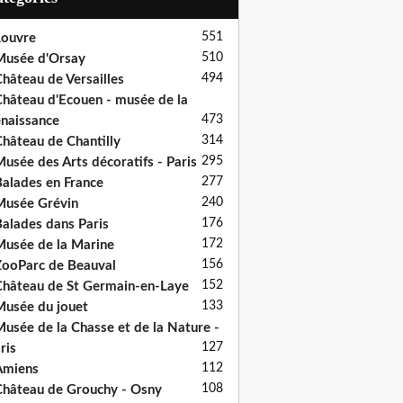
551
ouvre
510
usée d'Orsay
494
hâteau de Versailles
hâteau d'Ecouen - musée de la
473
naissance
314
hâteau de Chantilly
295
usée des Arts décoratifs - Paris
277
alades en France
240
usée Grévin
176
alades dans Paris
172
usée de la Marine
156
ooParc de Beauval
152
hâteau de St Germain-en-Laye
133
usée du jouet
usée de la Chasse et de la Nature -
127
ris
112
Amiens
108
hâteau de Grouchy - Osny