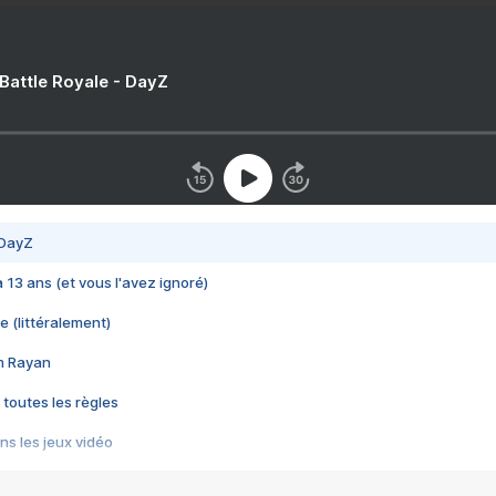
 Battle Royale - DayZ
 DayZ
 a 13 ans (et vous l'avez ignoré)
e (littéralement)
im Rayan
 toutes les règles
s les jeux vidéo
us choquant de Rockstar ? - Le scandale BULLY