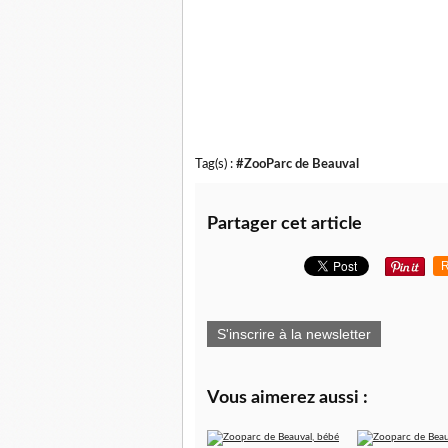
Tag(s) :
#ZooParc de Beauval
Partager cet article
R
S'inscrire à la newsletter
Vous aimerez aussi :