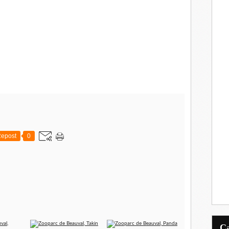
epost
0