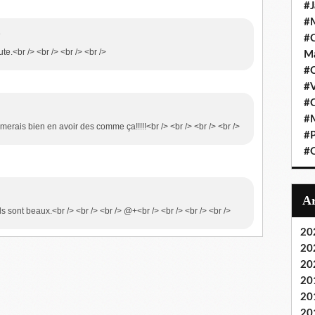
#J
#M
9
#C
oute.<br /> <br /> <br /> <br />
Ma
#C
#
#C
#M
'imerais bien en avoir des comme ça!!!!!<br /> <br /> <br /> <br />
#P
#O
ils sont beaux.<br /> <br /> <br /> @+<br /> <br /> <br /> <br />
20
20
20
20
20
20