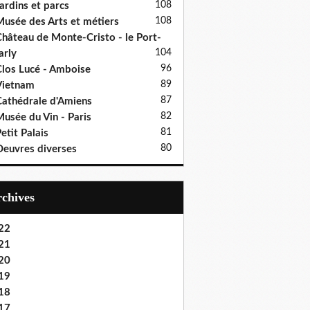
108
ardins et parcs
108
usée des Arts et métiers
hâteau de Monte-Cristo - le Port-
104
rly
96
los Lucé - Amboise
89
Vietnam
87
athédrale d'Amiens
82
usée du Vin - Paris
81
etit Palais
80
euvres diverses
Archives
22
21
20
19
18
17