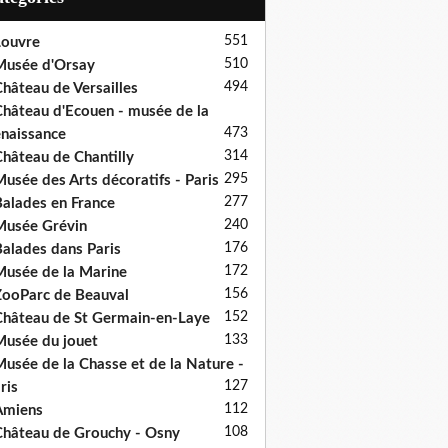
551
ouvre
510
usée d'Orsay
494
hâteau de Versailles
hâteau d'Ecouen - musée de la
473
naissance
314
hâteau de Chantilly
295
usée des Arts décoratifs - Paris
277
alades en France
240
usée Grévin
176
alades dans Paris
172
usée de la Marine
156
ooParc de Beauval
152
hâteau de St Germain-en-Laye
133
usée du jouet
usée de la Chasse et de la Nature -
127
ris
112
Amiens
108
hâteau de Grouchy - Osny