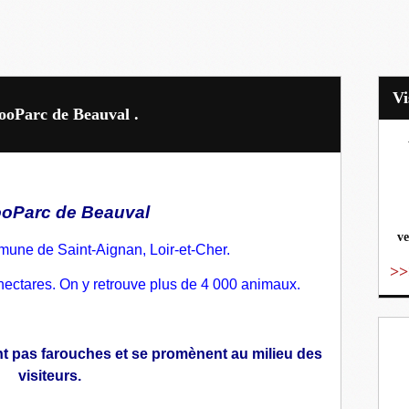
ooParc de Beauval .
vo
oParc de Beauval
ve
mune
de
Saint-Aignan, L
oir-et-Cher
.
>>
 hectares. On y retrouve plus de 4 000 animaux.
t pas farouches et se promènent au milieu des
visiteurs.