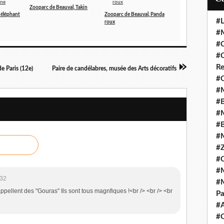
Zooparc de Beauval, Takin
 éléphant
Zooparc de Beauval, Panda
#L
roux
#M
#C
#C
Re
e Paris (12e)
Paire de candélabres, musée des Arts décoratifs
#C
#M
#B
#M
#B
#M
#Z
#C
#M
:32
#M
s'appellent des "Gouras" Ils sont tous magnfiques !<br /> <br /> <br
Pa
#
#C