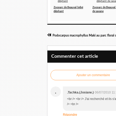
Zooparc de Beauval, bébé
Zooparc de Beauval,
éléphant
de savane
Podocarpus macrophyllus Maki au parc floral d
Commenter cet article
Ajouter un commentaire
.
.Tachka.(Josiane.)
06/07/2010 11
<br /> <br /> J'ai recherché et ils 
/> <br />
Répondre