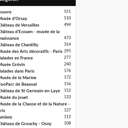
551
ouvre
510
usée d'Orsay
494
hâteau de Versailles
hâteau d'Ecouen - musée de la
473
naissance
314
hâteau de Chantilly
295
usée des Arts décoratifs - Paris
277
alades en France
240
usée Grévin
176
alades dans Paris
172
usée de la Marine
156
ooParc de Beauval
152
hâteau de St Germain-en-Laye
133
usée du jouet
usée de la Chasse et de la Nature -
127
ris
112
Amiens
108
hâteau de Grouchy - Osny