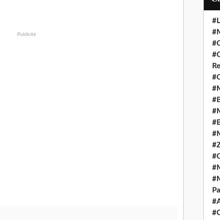
#L
#M
Publicité
#C
#C
Re
#C
#M
#B
#M
#B
#M
#Z
#C
#M
#M
Pa
#
#C