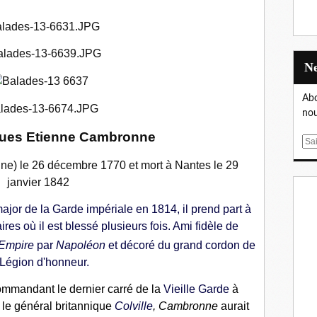
Abo
nou
ques Etienne Cambronne
E
m
ne) le 26 décembre 1770 et mort à Nantes le 29
a
janvier 1842
i
l
or de la Garde impériale en 1814, il prend part à
es où il est blessé plusieurs fois. Ami fidèle de
'Empire
par
Napoléon
et décoré du grand cordon de
 Légion d'honneur.
mmandant le dernier carré de la
Vieille Garde
à
le général britannique
Colville
, Cambronne
aurait