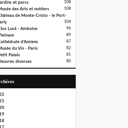
108
ardins et parcs
108
usée des Arts et métiers
hâteau de Monte-Cristo - le Port-
104
rly
96
los Lucé - Amboise
89
Vietnam
87
athédrale d'Amiens
82
usée du Vin - Paris
81
etit Palais
80
euvres diverses
Archives
22
21
20
19
18
17