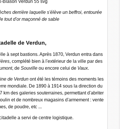
èches derrière laquelle s'élève un beffroi, entourée
 le tout d'or maçonné de sable
tadelle de Verdun,
elle à sept bastions. Après 1870, Verdun entra dans
ières
, complété bien à l'extérieur de la ville par des
umont
, de
Souville
ou encore celui de
Vaux
.
aine de Verdun
ont été les témoins des moments les
erre mondiale
. De 1890 à 1914 sous la direction du
7 km
des galeries souterraines, permettant d'abriter
lin et de nombreux magasins d'armement : vente
es, de poudre, etc ...
citadelle a servi de centre logistique.