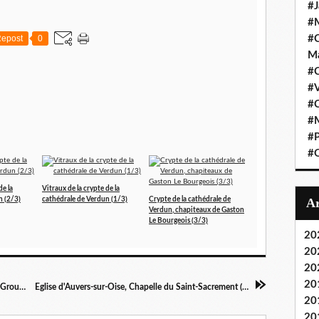
#J
#M
epost
0
#C
Ma
#C
#
#C
#M
#P
#O
de la
Vitraux de la crypte de la
n (2/3)
cathédrale de Verdun (1/3)
Crypte de la cathédrale de
Verdun, chapiteaux de Gaston
Le Bourgeois (3/3)
20
20
20
20
Double Claudia par Hasan Saygin, Château de Grouchy
Eglise d'Auvers-sur-Oise, Chapelle du Saint-Sacrement (1/2)
20
20