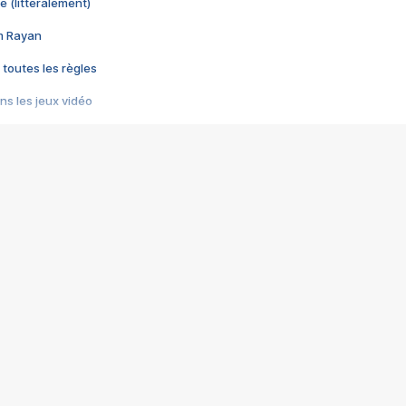
e (littéralement)
im Rayan
 toutes les règles
s les jeux vidéo
us choquant de Rockstar ? - Le scandale BULLY
e plus moche de Steam
du RÊVE tourne au CAUCHEMAR
pendant 8 heures
it… à tort
umiliés par un jeu vidéo
ire - Final Fantasy 8
ti un empire - Age of Empires
story DOFUS