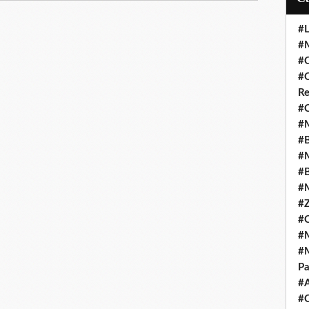
#L
#M
#C
#C
Re
#C
#M
#B
#M
#B
#M
#Z
#C
#M
#M
Pa
#
#C