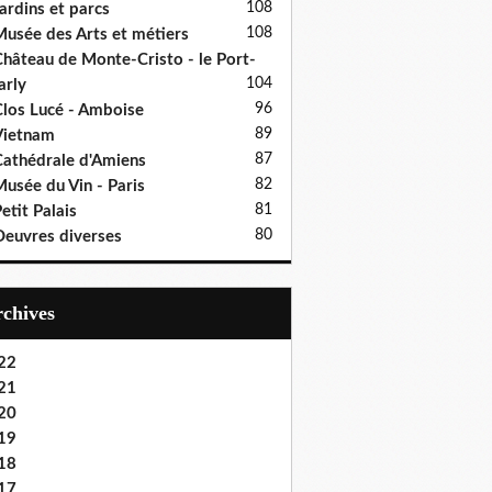
108
ardins et parcs
108
usée des Arts et métiers
hâteau de Monte-Cristo - le Port-
104
rly
96
los Lucé - Amboise
89
Vietnam
87
athédrale d'Amiens
82
usée du Vin - Paris
81
etit Palais
80
euvres diverses
Archives
22
21
20
19
18
17