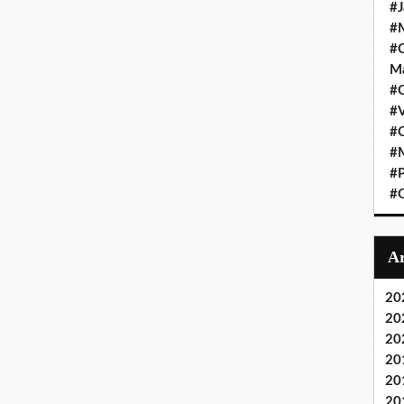
#J
#M
#C
Ma
#C
#
#C
#M
#P
#O
20
20
20
20
20
20