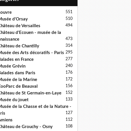
551
ouvre
510
usée d'Orsay
494
hâteau de Versailles
hâteau d'Ecouen - musée de la
473
naissance
314
hâteau de Chantilly
295
usée des Arts décoratifs - Paris
277
alades en France
240
usée Grévin
176
alades dans Paris
172
usée de la Marine
156
ooParc de Beauval
152
hâteau de St Germain-en-Laye
133
usée du jouet
usée de la Chasse et de la Nature -
127
ris
112
Amiens
108
hâteau de Grouchy - Osny