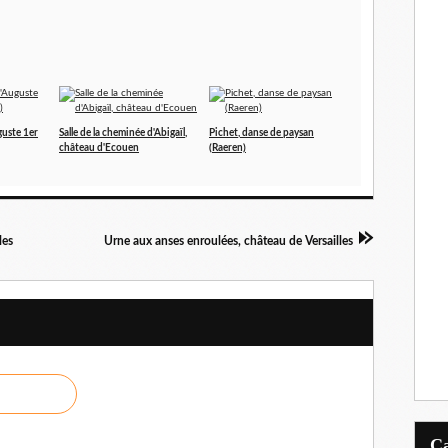
guste 1er
Salle de la cheminée d'Abigaïl,
Pichet, danse de paysan
château d'Ecouen
(Raeren)
les
Urne aux anses enroulées, château de Versailles