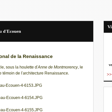
au d'Ecouen
vo
onal de la Renaissance
ve
le, sous la houlette d'
Anne de Montmorency
, le
e témoin de l'architecture R
enaissance.
>>