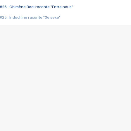
#26 : Chimène Badi raconte "Entre nous"
#25 : Indochine raconte "3e sexe"
#24 : Zaho raconte "C'est chelou"
#23 : Patrick Bruel raconte "Au café des délices"
#22 : Kyo raconte "Le chemin"
#21 : Nolwenn Leroy raconte "Cassé"
#20 : Patrick Hernandez raconte "Born to be alive"
#19 : Lorie raconte "Près de moi"
#18 : Michael Jones raconte "A nos actes manqués" (avec Jean-Jacque
#17 : Khaled raconte "Aïcha"
#16 : Corneille raconte "Parce qu'on vient de loin"
#15 : Indochine raconte "L'aventurier"