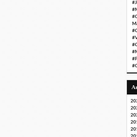
#J
#M
#C
Ma
#C
#
#C
#M
#P
#O
20
20
20
20
20
20