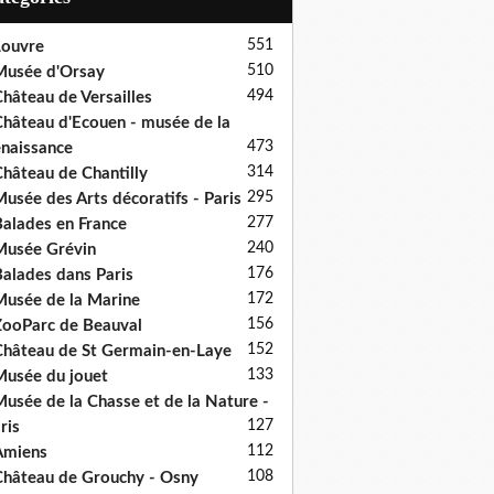
551
ouvre
510
usée d'Orsay
494
hâteau de Versailles
hâteau d'Ecouen - musée de la
473
naissance
314
hâteau de Chantilly
295
usée des Arts décoratifs - Paris
277
alades en France
240
usée Grévin
176
alades dans Paris
172
usée de la Marine
156
ooParc de Beauval
152
hâteau de St Germain-en-Laye
133
usée du jouet
usée de la Chasse et de la Nature -
127
ris
112
Amiens
108
hâteau de Grouchy - Osny