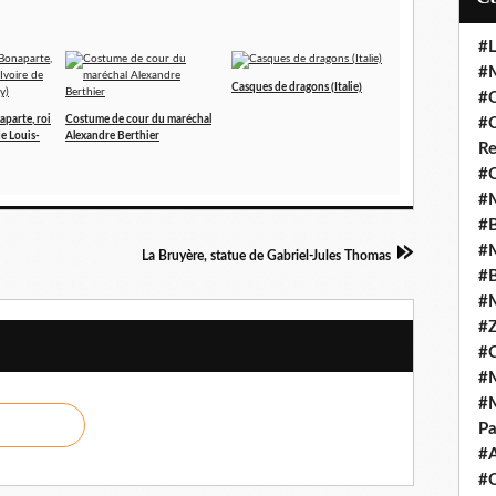
#L
#M
Casques de dragons (Italie)
#C
parte, roi
Costume de cour du maréchal
#C
de Louis-
Alexandre Berthier
Re
#C
#M
#B
#M
La Bruyère, statue de Gabriel-Jules Thomas
#B
#M
#Z
#C
#M
#M
Pa
#
#C