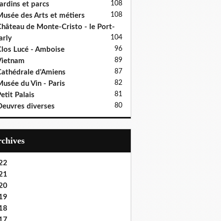
108
ardins et parcs
108
usée des Arts et métiers
hâteau de Monte-Cristo - le Port-
104
rly
96
los Lucé - Amboise
89
Vietnam
87
athédrale d'Amiens
82
usée du Vin - Paris
81
etit Palais
80
euvres diverses
Archives
22
21
20
19
18
17