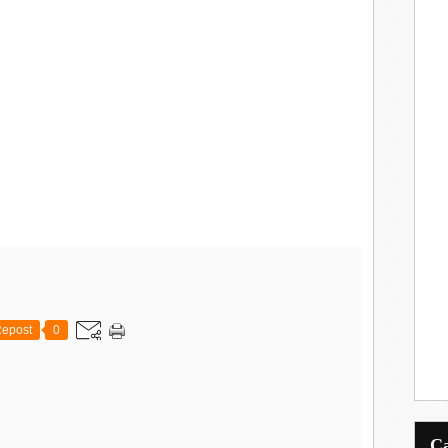
epost
0