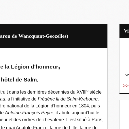
Baron de Wancquant-Geozelles)
vo
,
de la Légion d'honneur
ve
hôtel de Salm
,
>>
e
truit dans les dernières décennies du
XVIII
siècle
eau
, à l'initiative de
Frédéric III de Salm-Kyrbourg
.
dre national de la Légion d'honneur en 1804, puis
cte
Antoine-François Peyre
, il abrite aujourd'hui le
r et des ordres de chevalerie. Il est situé à Paris,
le quai Anatole-France, la rue de Lille, la rue de