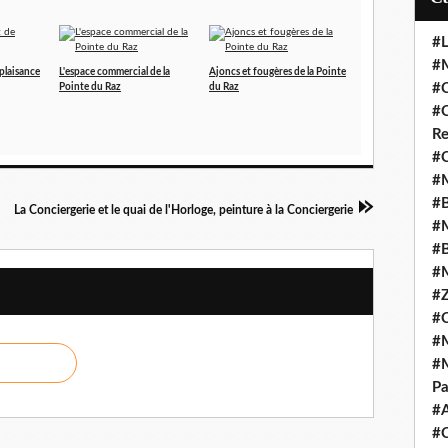
#L
#M
 plaisance
L'espace commercial de la
Ajoncs et fougères de la Pointe
#C
Pointe du Raz
du Raz
#C
Re
#C
#M
#B
La Conciergerie et le quai de l'Horloge, peinture à la Conciergerie
#M
#B
#M
#Z
#C
#M
#M
Pa
#
#C