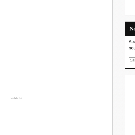
Abo
nou
E
m
a
i
l
Publicité