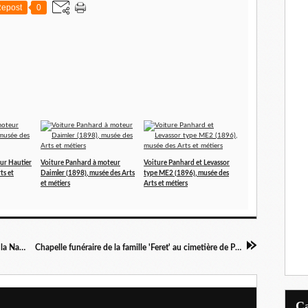
epost
0
ur Hautier
Voiture Panhard à moteur
Voiture Panhard et Levassor
ts et
Daimler (1898), musée des Arts
type ME2 (1896), musée des
et métiers
Arts et métiers
Tête de chien basset, musée de la Chasse et de la Nature
Chapelle funéraire de la famille 'Feret' au cimetière de Passy