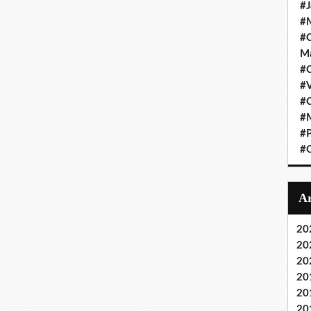
#J
#M
#C
Ma
#C
#
#C
#M
#P
#O
20
20
20
20
20
20