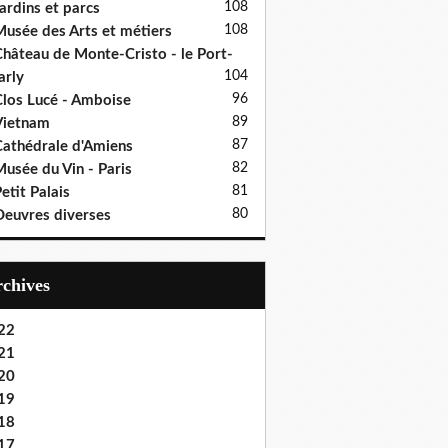
108
ardins et parcs
108
usée des Arts et métiers
hâteau de Monte-Cristo - le Port-
104
rly
96
los Lucé - Amboise
89
Vietnam
87
athédrale d'Amiens
82
usée du Vin - Paris
81
etit Palais
80
euvres diverses
Archives
22
21
20
19
18
17