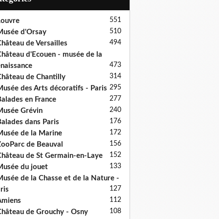
551
ouvre
510
usée d'Orsay
494
hâteau de Versailles
hâteau d'Ecouen - musée de la
473
naissance
314
hâteau de Chantilly
295
usée des Arts décoratifs - Paris
277
alades en France
240
usée Grévin
176
alades dans Paris
172
usée de la Marine
156
ooParc de Beauval
152
hâteau de St Germain-en-Laye
133
usée du jouet
usée de la Chasse et de la Nature -
127
ris
112
Amiens
108
hâteau de Grouchy - Osny