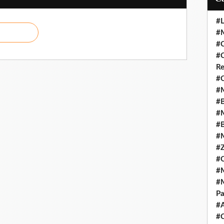
#L
#M
#C
#C
Re
#C
#M
#B
#M
#B
#M
#Z
#C
#M
#M
Pa
#
#C