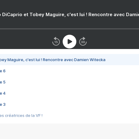
 DiCaprio et Tobey Maguire, c'est lui ! Rencontre avec Dam
bey Maguire, c'est lui ! Rencontre avec Damien Witecka
e 6
e 5
e 4
e 3
s créatrices de la VF !
e 2
e 1