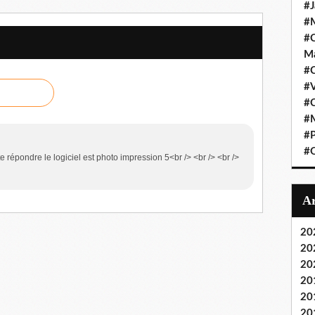
#J
#M
#C
Ma
#C
#
#C
#M
#P
#O
te répondre le logiciel est photo impression 5<br /> <br /> <br />
20
20
20
20
20
20