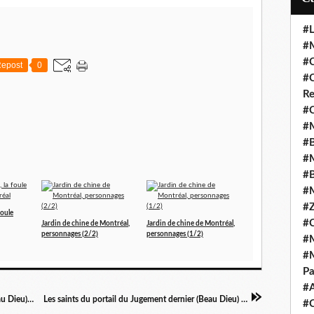
#L
#M
#C
epost
0
#C
Re
#C
#M
#B
#M
#B
#M
#Z
oule
#C
Jardin de chine de Montréal,
Jardin de chine de Montréal,
personnages (2/2)
personnages (1/2)
#M
#M
Pa
#
Le tympan du portail du Jugement dernier (Beau Dieu) de la cathédrale d'Amiens
Les saints du portail du Jugement dernier (Beau Dieu) de la cathédrale d'Amiens
#C