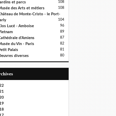
108
ardins et parcs
108
usée des Arts et métiers
hâteau de Monte-Cristo - le Port-
104
rly
96
los Lucé - Amboise
89
Vietnam
87
athédrale d'Amiens
82
usée du Vin - Paris
81
etit Palais
80
euvres diverses
Archives
22
21
20
19
18
17