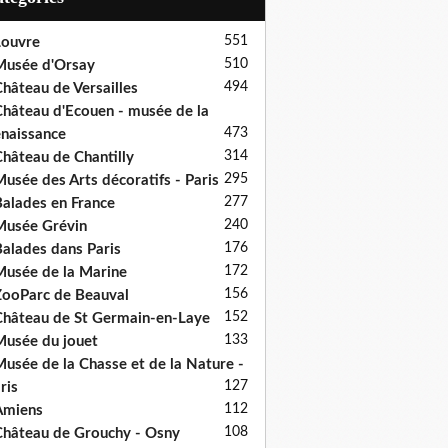
551
ouvre
510
usée d'Orsay
494
hâteau de Versailles
hâteau d'Ecouen - musée de la
473
naissance
314
hâteau de Chantilly
295
usée des Arts décoratifs - Paris
277
alades en France
240
usée Grévin
176
alades dans Paris
172
usée de la Marine
156
ooParc de Beauval
152
hâteau de St Germain-en-Laye
133
usée du jouet
usée de la Chasse et de la Nature -
127
ris
112
Amiens
108
hâteau de Grouchy - Osny