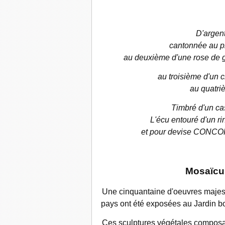
D'argent
cantonnée au pr
au deuxième d'une rose de gu
au troisième d'un 
au quatriè
Timbré
d'un ca
L'écu entouré d'un ri
et pour devise CONC
Mosaïcul
Une cinquantaine d'oeuvres maje
pays ont été exposées au Jardin bo
Ces sculptures végétales composaie