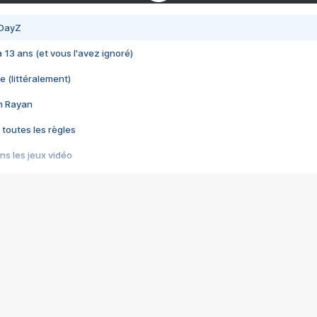
 DayZ
 a 13 ans (et vous l'avez ignoré)
e (littéralement)
im Rayan
 toutes les règles
s les jeux vidéo
us choquant de Rockstar ? - Le scandale BULLY
e plus moche de Steam
du RÊVE tourne au CAUCHEMAR
pendant 8 heures
it… à tort
umiliés par un jeu vidéo