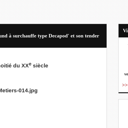
nd à surchauffe type Decapod' et son tender
vo
e
itié du XX
siècle
ve
>>