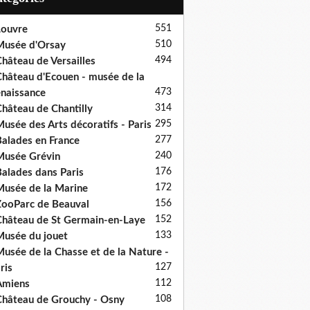
551
ouvre
510
usée d'Orsay
494
hâteau de Versailles
hâteau d'Ecouen - musée de la
473
naissance
314
hâteau de Chantilly
295
usée des Arts décoratifs - Paris
277
alades en France
240
usée Grévin
176
alades dans Paris
172
usée de la Marine
156
ooParc de Beauval
152
hâteau de St Germain-en-Laye
133
usée du jouet
usée de la Chasse et de la Nature -
127
ris
112
Amiens
108
hâteau de Grouchy - Osny