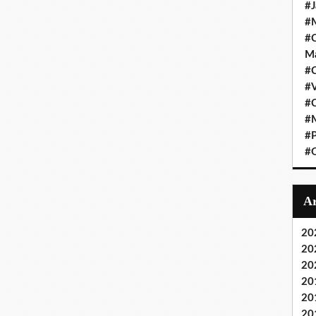
#J
#M
#C
Ma
#C
#
#C
#M
#P
#O
20
20
20
20
20
20