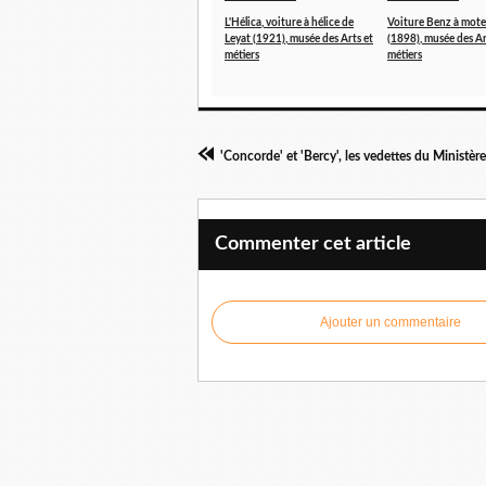
L'Hélica, voiture à hélice de
Voiture Benz à mote
Leyat (1921), musée des Arts et
(1898), musée des Ar
métiers
métiers
Commenter cet article
Ajouter un commentaire