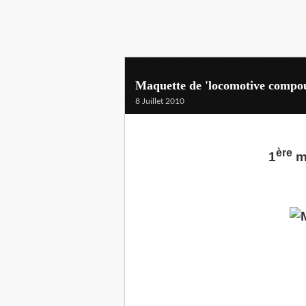
Maquette de 'locomotive compou
8 Juillet 2010
ère
1
mo