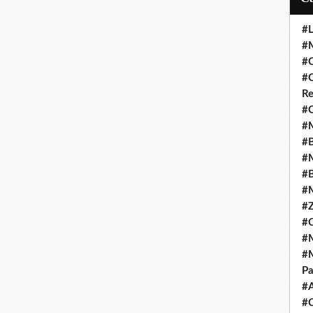
#L
#M
#C
#C
Re
#C
#M
#B
#M
#B
#M
#Z
#C
#M
#M
Pa
#
#C