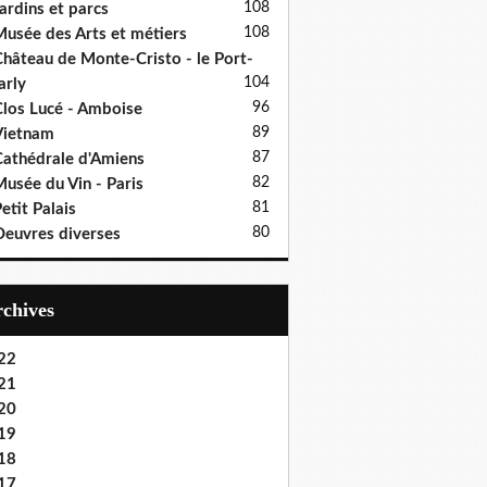
108
ardins et parcs
108
usée des Arts et métiers
hâteau de Monte-Cristo - le Port-
104
rly
96
los Lucé - Amboise
89
Vietnam
87
athédrale d'Amiens
82
usée du Vin - Paris
81
etit Palais
80
euvres diverses
Archives
22
21
20
19
18
17