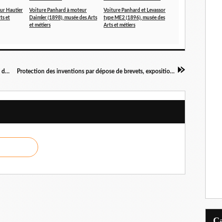
ur Hautier
Voiture Panhard à moteur
Voiture Panhard et Levassor
ts et
Daimler (1898), musée des Arts
type ME2 (1896), musée des
et métiers
Arts et métiers
'Concorde' et 'Bercy', les vedettes du Ministère des Finances
Protection des inventions par dépose de brevets, exposition à la Villette