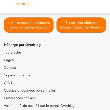
Répondre
< Moïse exposé, tableau et
Ecriture sur tablettes
figure de cire par Gustave
d'argile, exposition 'Argiles,
Moreau
histoire d’avenir' >
Hébergé par Overblog
Top articles
Pages
Contact
Signaler un abus
C.G.U.
Cookies et données personnelles
Préférences cookies
Voir le profil de acbx41 sur le portail Overblog