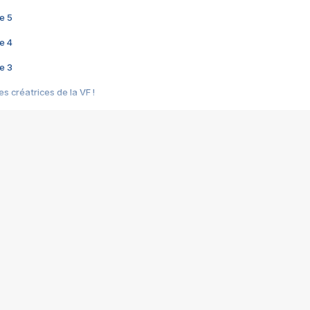
e 5
e 4
e 3
s créatrices de la VF !
e 2
e 1
e Mektoub My Love arrive enfin ! Rencontre avec Shaïn Boumedine et Sal
i : après Toni en famille
elle réalise le bouleversant Dites lui que je l'aime
ais ! Rencontre autour de Vie privée de Rebecca Zlotowski
 de Marguerite, Grave... Rencontre avec Ella Rumpf
 Les Rêveurs, un film intime sur la santé mentale