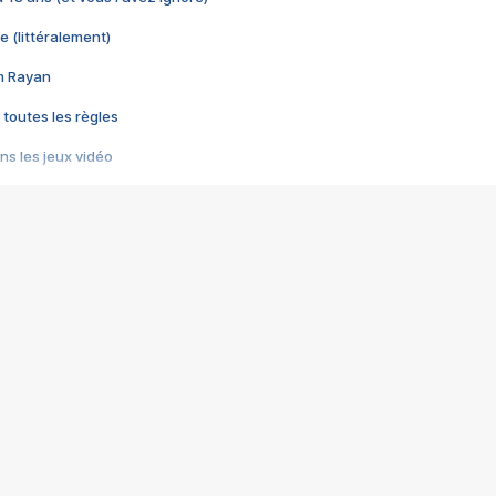
e (littéralement)
im Rayan
 toutes les règles
s les jeux vidéo
us choquant de Rockstar ? - Le scandale BULLY
e plus moche de Steam
du RÊVE tourne au CAUCHEMAR
pendant 8 heures
it… à tort
umiliés par un jeu vidéo
ire - Final Fantasy 8
ti un empire - Age of Empires