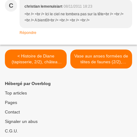
C
christian lemenuisiart
08/11/2011 18:23
<br /> <br /> Ici le ciel ne tombera pas sur la tête<br /> <br />
<br /> A bientôt<br /> <br /> <br /> <br />
Répondre
< Histoire de Diane
Vase aux anses formées de
(tapisserie, 2/2), château
têtes de faunes (2/2),
d'Ecouen
château de Versailles >
Hébergé par Overblog
Top articles
Pages
Contact
Signaler un abus
C.G.U.