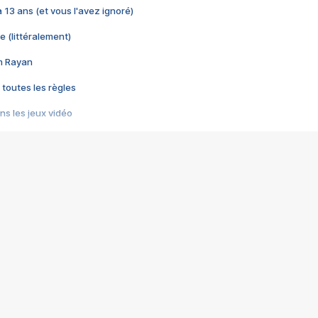
 a 13 ans (et vous l'avez ignoré)
e (littéralement)
im Rayan
 toutes les règles
s les jeux vidéo
us choquant de Rockstar ? - Le scandale BULLY
e plus moche de Steam
du RÊVE tourne au CAUCHEMAR
pendant 8 heures
it… à tort
umiliés par un jeu vidéo
ire - Final Fantasy 8
ti un empire - Age of Empires