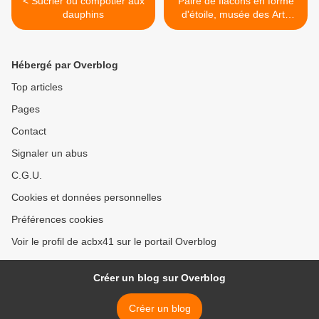
< Sucrier ou compotier aux
Paire de flacons en forme
dauphins
d'étoile, musée des Arts
décoratifs >
Hébergé par Overblog
Top articles
Pages
Contact
Signaler un abus
C.G.U.
Cookies et données personnelles
Préférences cookies
Voir le profil de acbx41 sur le portail Overblog
Créer un blog sur Overblog
Créer un blog