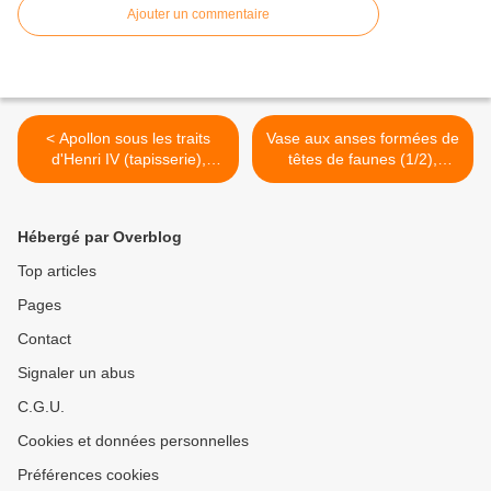
Ajouter un commentaire
< Apollon sous les traits
Vase aux anses formées de
d'Henri IV (tapisserie),
têtes de faunes (1/2),
château d'Ecouen
château de Versailles >
Hébergé par Overblog
Top articles
Pages
Contact
Signaler un abus
C.G.U.
Cookies et données personnelles
Préférences cookies