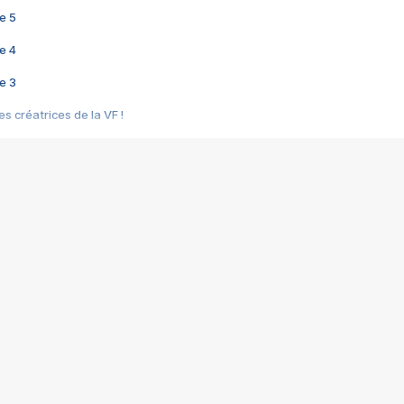
e 5
e 4
e 3
s créatrices de la VF !
e 2
e 1
e Mektoub My Love arrive enfin ! Rencontre avec Shaïn Boumedine et Sal
i : après Toni en famille
elle réalise le bouleversant Dites lui que je l'aime
ais ! Rencontre autour de Vie privée de Rebecca Zlotowski
 de Marguerite, Grave... Rencontre avec Ella Rumpf
 Les Rêveurs, un film intime sur la santé mentale