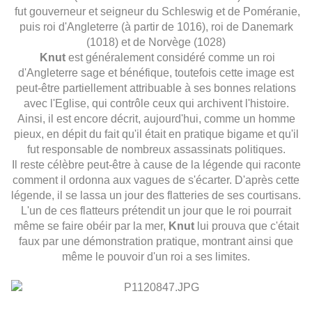
fut gouverneur et seigneur du
Schleswig
et de
Poméranie
,
puis
roi d'Angleterre
(à partir de 1016),
roi de Danemark
(1018) et de
Norvège
(1028)
Knut
est généralement considéré comme un roi
d'Angleterre sage et bénéfique, toutefois cette image est
peut-être partiellement attribuable à ses bonnes relations
avec l'Eglise, qui contrôle ceux qui archivent l'histoire.
Ainsi, il est encore décrit, aujourd'hui, comme un homme
pieux, en dépit du fait qu'il était en pratique bigame et qu'il
fut responsable de nombreux assassinats politiques.
Il reste célèbre peut-être à cause de la légende qui raconte
comment il ordonna aux vagues de s'écarter. D'après cette
légende, il se lassa un jour des flatteries de ses courtisans.
L'un de ces flatteurs prétendit un jour que le roi pourrait
même se faire obéir par la mer,
Knut
lui prouva que c'était
faux par une démonstration pratique, montrant ainsi que
même le pouvoir d'un roi a ses limites.