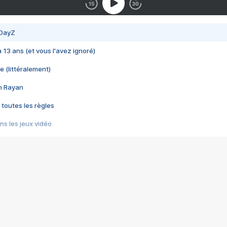
 DayZ
 a 13 ans (et vous l'avez ignoré)
e (littéralement)
im Rayan
 toutes les règles
s les jeux vidéo
us choquant de Rockstar ? - Le scandale BULLY
e plus moche de Steam
du RÊVE tourne au CAUCHEMAR
pendant 8 heures
it… à tort