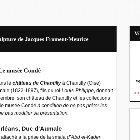
culpture de Jacques Froment-Meurice
vo
Le musée Condé
ve
ans le
château de Chantilly
à Chantilly (Oise)
male (1822-1897), fils du roi
Louis-Philippe
, donnait
>>
t membre, son château de Chantilly et les collections
er le musée Condé
à condition de ne pas prêter les
ne pas modifier sa présentation.
rléans, Duc d'Aumale
 attaché à la prise de la smala
d’Abd el-Kader
,