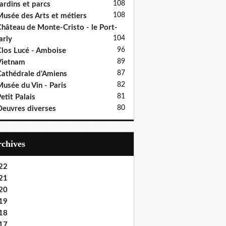
108
ardins et parcs
108
usée des Arts et métiers
hâteau de Monte-Cristo - le Port-
104
rly
96
los Lucé - Amboise
89
Vietnam
87
athédrale d'Amiens
82
usée du Vin - Paris
81
etit Palais
80
euvres diverses
Archives
22
21
20
19
18
17