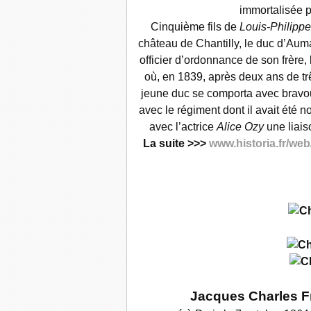
immortalisée p
Cinquième fils de
Louis-Philippe
château de Chantilly, le duc d’Au
officier d’ordonnance de son frère,
où, en 1839, après deux ans de tr
jeune duc se comporta avec bravour
avec le régiment dont il avait été n
avec l’actrice
Alice Ozy
une liaiso
La suite >>>
www.historia.fr/we
Jacques Charles F