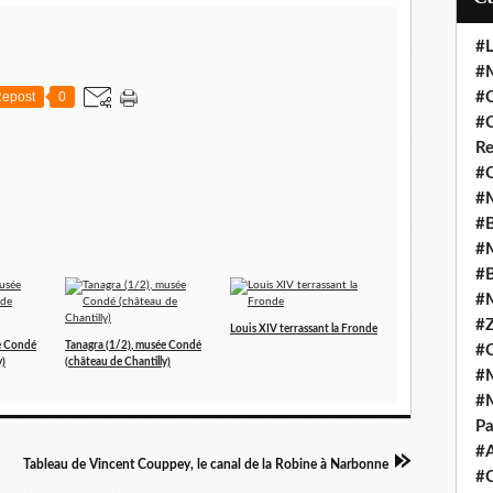
#L
#M
#C
epost
0
#C
Re
#C
#M
#B
#M
#B
#M
#Z
Louis XIV terrassant la Fronde
e Condé
Tanagra (1/2), musée Condé
#C
y)
(château de Chantilly)
#M
#M
Pa
#
Tableau de Vincent Couppey, le canal de la Robine à Narbonne
#C