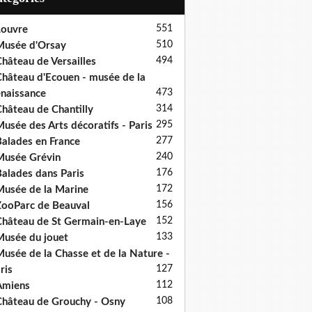
551
ouvre
510
usée d'Orsay
494
hâteau de Versailles
hâteau d'Ecouen - musée de la
473
naissance
314
hâteau de Chantilly
295
usée des Arts décoratifs - Paris
277
alades en France
240
usée Grévin
176
alades dans Paris
172
usée de la Marine
156
ooParc de Beauval
152
hâteau de St Germain-en-Laye
133
usée du jouet
usée de la Chasse et de la Nature -
127
ris
112
Amiens
108
hâteau de Grouchy - Osny