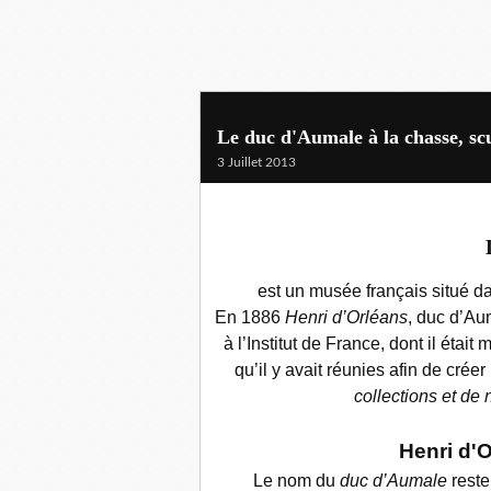
Le duc d'Aumale à la chasse, s
3 Juillet 2013
est un musée français situé d
En 1886
Henri d’Orléans
, duc d’Au
à l’Institut de France, dont il étai
qu’il y avait réunies afin de cré
collections et de 
Henri d'O
Le nom du
duc d’Aumale
reste