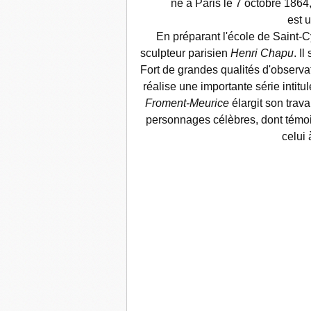
né à Paris le 7 octobre 1864
est u
En préparant l'école de Saint-Cy
sculpteur parisien
Henri Chapu
. I
Fort de grandes qualités d'observat
réalise une importante série intitu
Froment-Meurice
élargit son trav
personnages célèbres, dont tém
celui