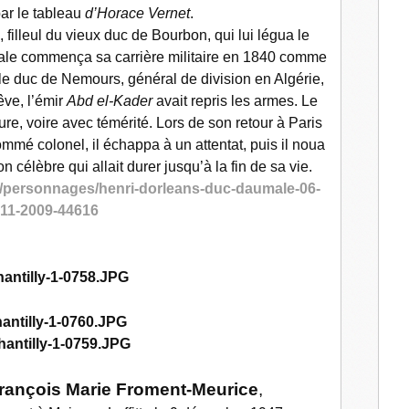
ar le tableau
d’Horace Vernet
.
, filleul du vieux duc de Bourbon, qui lui légua le
male commença sa carrière militaire en 1840 comme
 le duc de Nemours, général de division en Algérie,
êve, l’émir
Abd el-Kader
avait repris les armes. Le
e, voire avec témérité. Lors de son retour à Paris
ommé colonel, il échappa à un attentat, puis il noua
n célèbre qui allait durer jusqu’à la fin de sa vie.
b/personnages/henri-dorleans-duc-daumale-06-
11-2009-44616
rançois Marie Froment-Meurice
,