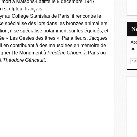
, mort à Maisons-Laffitte le 9 décembre 1947
n sculpteur français.
r au Collège Stanislas de Paris, il rencontre le
l se spécialise dès lors dans les bronzes animaliers.
ion, il se spécialise notamment sur les équidés, et
lée « Les Gestes des ânes ». Par ailleurs,
Jacques
Abo
ail en contribuant à des mausolées en mémoire de
nou
oignent le Monument à
Frédéric Chopin
à Paris ou
 à
Théodore Géricault
.
E
m
a
i
l