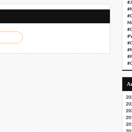
#J
#M
#C
Ma
#C
#
#C
#M
#P
#O
20
20
20
20
20
20