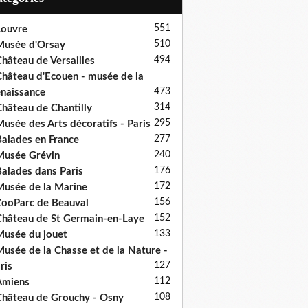
551
ouvre
510
usée d'Orsay
494
hâteau de Versailles
hâteau d'Ecouen - musée de la
473
naissance
314
hâteau de Chantilly
295
usée des Arts décoratifs - Paris
277
alades en France
240
usée Grévin
176
alades dans Paris
172
usée de la Marine
156
ooParc de Beauval
152
hâteau de St Germain-en-Laye
133
usée du jouet
usée de la Chasse et de la Nature -
127
ris
112
Amiens
108
hâteau de Grouchy - Osny