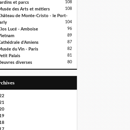
108
ardins et parcs
108
usée des Arts et métiers
hâteau de Monte-Cristo - le Port-
104
rly
96
los Lucé - Amboise
89
Vietnam
87
athédrale d'Amiens
82
usée du Vin - Paris
81
etit Palais
80
euvres diverses
Archives
22
21
20
19
18
17