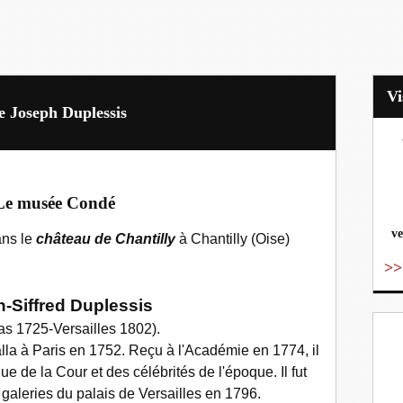
de Joseph Duplessis
vo
Le musée Condé
ve
ans le
château de Chantilly
à Chantilly (Oise)
>>
-Siffred Duplessis
ras
1725
-Versailles
1802
).
alla à Paris en 1752. Reçu à l'Académie en 1774, il
ue de la Cour et des célébrités de l'époque. Il fut
aleries du palais de Versailles en 1796.