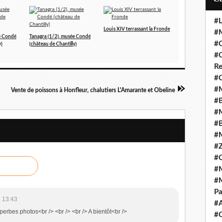
#L
Louis XIV terrassant la Fronde
#M
e Condé
Tanagra (1/2), musée Condé
#C
y)
(château de Chantilly)
#C
Re
#C
#M
Vente de poissons à Honfleur, chalutiers L'Amarante et Obeline
#B
#M
#B
#M
#Z
#C
#M
#M
Pa
 13:43
#
uperbes photos<br /> <br /> <br /> A bientôt<br />
#C