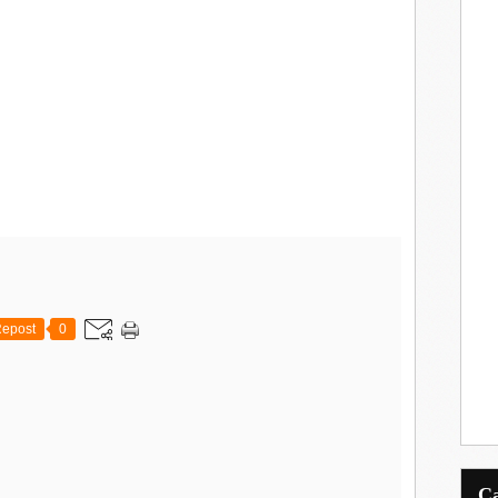
epost
0