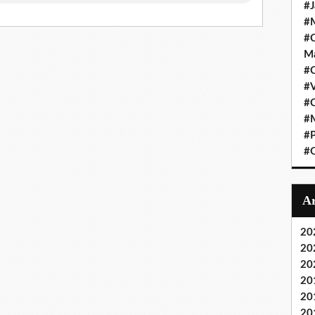
#J
#M
#C
Ma
#C
#
#C
#M
#P
#O
20
20
20
20
20
20