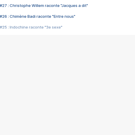
#27 : Christophe Willem raconte "Jacques a dit"
#26 : Chimène Badi raconte "Entre nous"
#25 : Indochine raconte "3e sexe"
#24 : Zaho raconte "C'est chelou"
#23 : Patrick Bruel raconte "Au café des délices"
#22 : Kyo raconte "Le chemin"
#21 : Nolwenn Leroy raconte "Cassé"
#20 : Patrick Hernandez raconte "Born to be alive"
#19 : Lorie raconte "Près de moi"
#18 : Michael Jones raconte "A nos actes manqués" (avec Jean-Jacque
#17 : Khaled raconte "Aïcha"
#16 : Corneille raconte "Parce qu'on vient de loin"