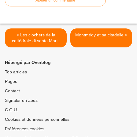
Ajouter un commentaire
< Les clochers de la
Montmédy et sa citadelle >
cattédrale di santa Maria
Assunta à Aoste (Italie)
Hébergé par Overblog
Top articles
Pages
Contact
Signaler un abus
C.G.U.
Cookies et données personnelles
Préférences cookies