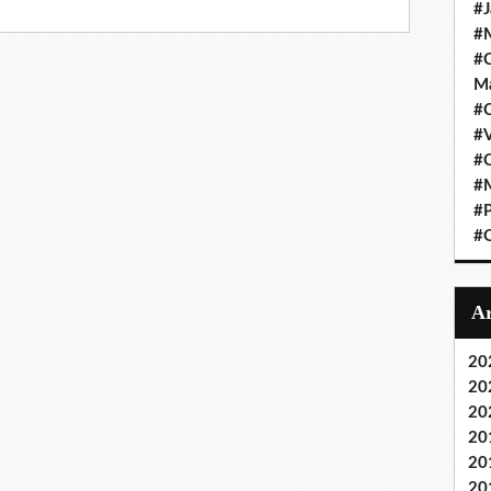
#J
#M
#C
Ma
#C
#
#C
#M
#P
#O
20
20
20
20
20
20