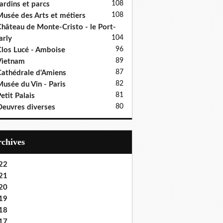
108
ardins et parcs
108
usée des Arts et métiers
hâteau de Monte-Cristo - le Port-
104
rly
96
los Lucé - Amboise
89
Vietnam
87
athédrale d'Amiens
82
usée du Vin - Paris
81
etit Palais
80
euvres diverses
Archives
22
21
20
19
18
17