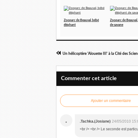
Zooparc de Beauval, bébé
Zooparc de Beauval,
éléphant
de savane
Un hélicoptère 'Alouette III' à la Cité des Scien
Commenter cet article
Ajouter un commentaire
.
.Tachka.(Josiane)
24/05/2010 15:
<br /> <br /> Le seconde est particu