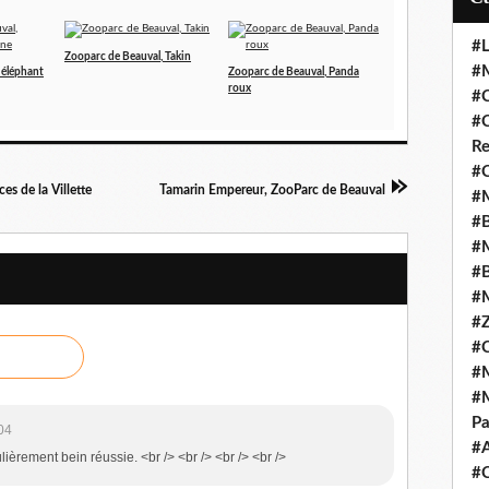
#L
Zooparc de Beauval, Takin
#M
 éléphant
Zooparc de Beauval, Panda
roux
#C
#C
Re
#C
ces de la Villette
Tamarin Empereur, ZooParc de Beauval
#M
#B
#M
#B
#M
#Z
#C
#M
#M
Pa
04
#
lièrement bein réussie. <br /> <br /> <br /> <br />
#C