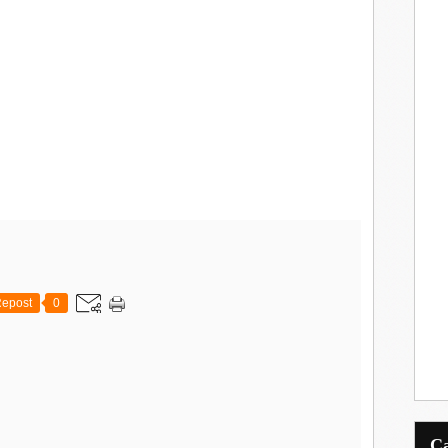
epost
0