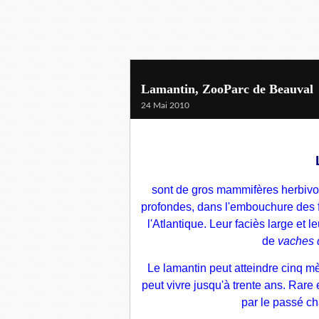
Lamantin, ZooParc de Beauval
24 Mai 2010
sont de gros
mammifères
herbivo
profondes, dans l'embouchure des fl
l'
Atlantique
.
Leur faciès large et l
de
vaches 
Le lamantin
peut atteindre cinq mè
peut vivre jusqu'à trente ans. Rare 
par le passé ch