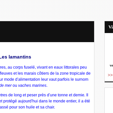
vo
Les lamantins
ve
res
, au corps fuselé, vivant en eaux littorales peu
euves et les marais côtiers de la zone
tropicale
de
>>
eur mode d'alimentation leur vaut parfois le surnom
de mer
ou
vaches marines
.
tres de long et peser près d'une tonne et demie. Il
et protégé aujourd'hui dans le monde entier, il a été
assé pour son huile et sa chair.