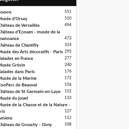
551
ouvre
510
usée d'Orsay
494
hâteau de Versailles
hâteau d'Ecouen - musée de la
473
naissance
314
hâteau de Chantilly
295
usée des Arts décoratifs - Paris
277
alades en France
240
usée Grévin
176
alades dans Paris
172
usée de la Marine
156
ooParc de Beauval
152
hâteau de St Germain-en-Laye
133
usée du jouet
usée de la Chasse et de la Nature -
127
ris
112
Amiens
108
hâteau de Grouchy - Osny