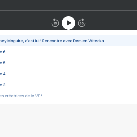
bey Maguire, c'est lui ! Rencontre avec Damien Witecka
e 6
e 5
e 4
e 3
s créatrices de la VF !
e 2
e 1
e Mektoub My Love arrive enfin ! Rencontre avec Shaïn Boumedine et Sal