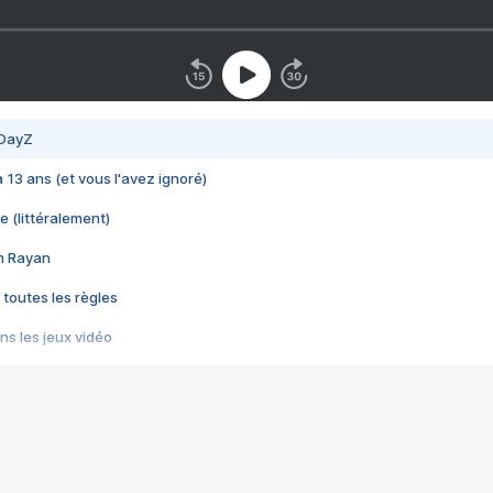
 DayZ
 a 13 ans (et vous l'avez ignoré)
e (littéralement)
im Rayan
 toutes les règles
s les jeux vidéo
us choquant de Rockstar ? - Le scandale BULLY
e plus moche de Steam
du RÊVE tourne au CAUCHEMAR