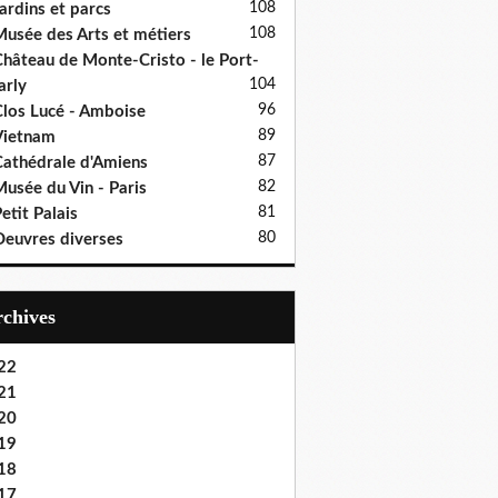
108
ardins et parcs
108
usée des Arts et métiers
hâteau de Monte-Cristo - le Port-
104
rly
96
los Lucé - Amboise
89
Vietnam
87
athédrale d'Amiens
82
usée du Vin - Paris
81
etit Palais
80
euvres diverses
Archives
22
21
20
19
18
17