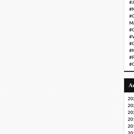
#J
#M
#C
Ma
#C
#
#C
#M
#P
#O
20
20
20
20
20
20