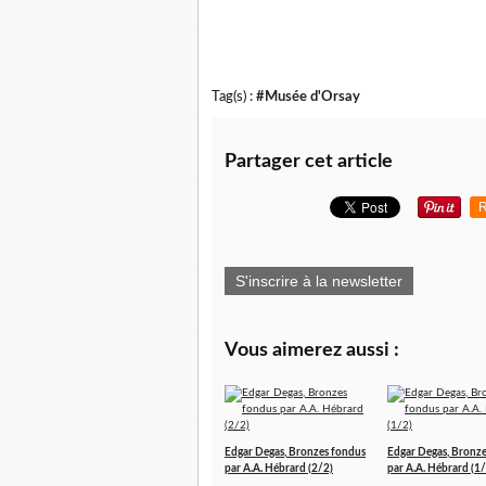
Tag(s) :
#Musée d'Orsay
Partager cet article
R
S'inscrire à la newsletter
Vous aimerez aussi :
Edgar Degas, Bronzes fondus
Edgar Degas, Bronz
par A.A. Hébrard (2/2)
par A.A. Hébrard (1/