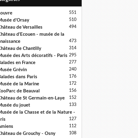
551
ouvre
510
usée d'Orsay
494
hâteau de Versailles
hâteau d'Ecouen - musée de la
473
naissance
314
hâteau de Chantilly
295
usée des Arts décoratifs - Paris
277
alades en France
240
usée Grévin
176
alades dans Paris
172
usée de la Marine
156
ooParc de Beauval
152
hâteau de St Germain-en-Laye
133
usée du jouet
usée de la Chasse et de la Nature -
127
ris
112
Amiens
108
hâteau de Grouchy - Osny