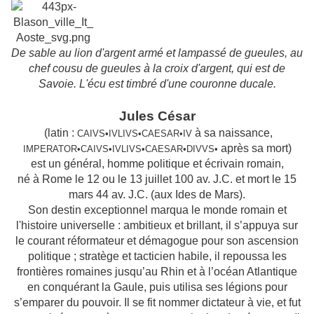
De sable au lion d'argent armé et lampassé de gueules, au
chef cousu de gueules à la croix d'argent, qui est de
Savoie. L'écu est timbré d'une couronne ducale.
Jules César
(latin :
à sa naissance,
CAIVS•IVLIVS•CAESAR•IV
après sa mort)
IMPERATOR•CAIVS•IVLIVS•CAESAR•DIVVS•
est un général, homme politique et écrivain romain,
né à Rome le 12 ou le 13 juillet 100 av. J.C. et mort le 15
mars 44 av. J.C. (aux Ides de Mars).
Son destin exceptionnel marqua le monde romain et
l'histoire universelle : ambitieux et brillant, il s’appuya sur
le courant réformateur et démagogue pour son ascension
politique ; stratège et tacticien habile, il repoussa les
frontières romaines jusqu’au Rhin et à l’océan Atlantique
en conquérant la Gaule, puis utilisa ses légions pour
s’emparer du pouvoir. Il se fit nommer dictateur à vie, et fut