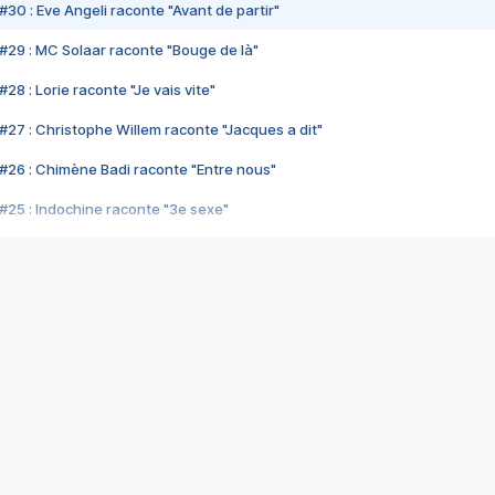
#30 : Eve Angeli raconte "Avant de partir"
#29 : MC Solaar raconte "Bouge de là"
28 : Lorie raconte "Je vais vite"
#27 : Christophe Willem raconte "Jacques a dit"
#26 : Chimène Badi raconte "Entre nous"
#25 : Indochine raconte "3e sexe"
#24 : Zaho raconte "C'est chelou"
#23 : Patrick Bruel raconte "Au café des délices"
#22 : Kyo raconte "Le chemin"
#21 : Nolwenn Leroy raconte "Cassé"
#20 : Patrick Hernandez raconte "Born to be alive"
#19 : Lorie raconte "Près de moi"
#18 : Michael Jones raconte "A nos actes manqués" (avec Jean-Jacque