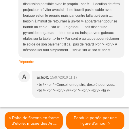
discussion possible avec le proprio...<br /> - Location de rétro
projecteur a éviter avec lui : Il ne fournit pas le cable avec ..
logique selon le proprio mais par contre fallait prévenir ....
besoin à minuit de retourner à un<br /> appartement pour se
fournir un cable ...<br /> - Le gateau .... soit disant une
pyramide de gateau .... bien on a eu trois pauvres gateaux
étalés sur la table ....<br /> Par contre au taquet pour réclamer
le solde de son paiement !!! ca : pas de retard !<br /> <br /> A
déconseiller tout simplement ....<br /> <br /> <br /> <br />
Répondre
A
acbx41
15/07/2010 11:17
<br /> <br /> Conseil enregistré, désolé pour vous.
<br /> <br /> <br /> @+<br /> <br /> <br /> <br />
< Paire de flacons en forme
Pendule portée par une
d'étoile, musée des Arts
figure d'amour >
décoratifs