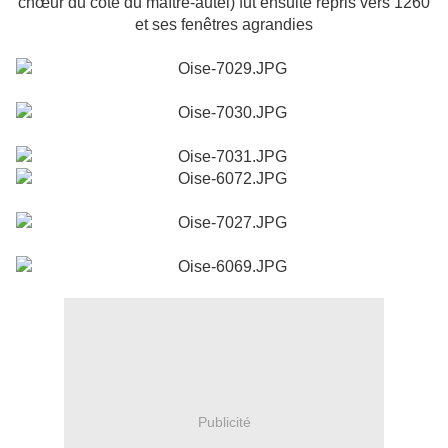
chœur du côté du maître-autel) fut ensuite repris vers 1260
et ses fenêtres agrandies
Publicité