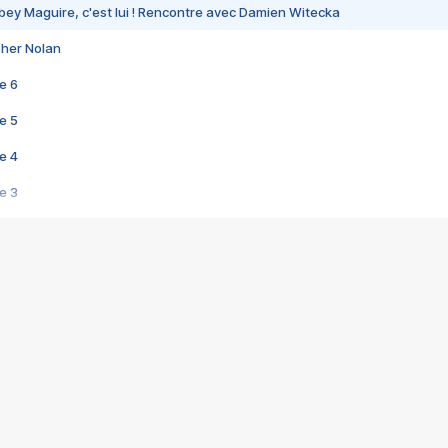
bey Maguire, c'est lui ! Rencontre avec Damien Witecka
pher Nolan
e 6
e 5
e 4
e 3
s créatrices de la VF !
e 2
e 1
e Mektoub My Love arrive enfin ! Rencontre avec Shaïn Boumedine et Sal
i : après Toni en famille
elle réalise le bouleversant Dites lui que je l'aime
ais ! Rencontre autour de Vie privée de Rebecca Zlotowski