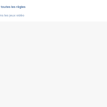
 toutes les règles
s les jeux vidéo
us choquant de Rockstar ? - Le scandale BULLY
e plus moche de Steam
du RÊVE tourne au CAUCHEMAR
pendant 8 heures
it… à tort
umiliés par un jeu vidéo
ire - Final Fantasy 8
ti un empire - Age of Empires
story DOFUS
tard, il crée l'un des pires jeux de tous les temps, MindsEye.