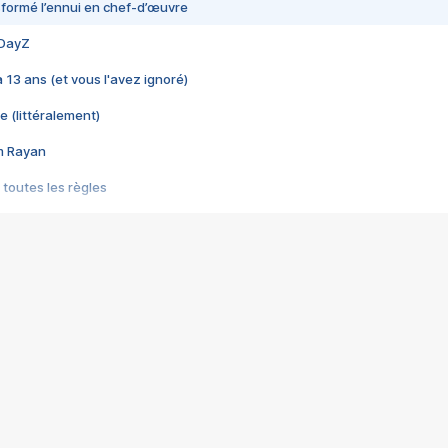
nsformé l’ennui en chef-d’œuvre
 DayZ
 a 13 ans (et vous l'avez ignoré)
e (littéralement)
im Rayan
 toutes les règles
s les jeux vidéo
us choquant de Rockstar ? - Le scandale BULLY
e plus moche de Steam
du RÊVE tourne au CAUCHEMAR
pendant 8 heures
it… à tort
umiliés par un jeu vidéo