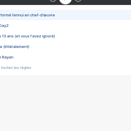
nsformé l’ennui en chef-d’œuvre
 DayZ
 a 13 ans (et vous l'avez ignoré)
e (littéralement)
im Rayan
 toutes les règles
s les jeux vidéo
us choquant de Rockstar ? - Le scandale BULLY
e plus moche de Steam
du RÊVE tourne au CAUCHEMAR
pendant 8 heures
it… à tort