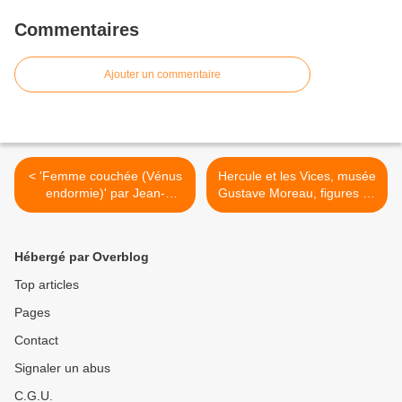
Commentaires
Ajouter un commentaire
< 'Femme couchée (Vénus
Hercule et les Vices, musée
endormie)' par Jean-
Gustave Moreau, figures de
Jacques Henner, musée
cire >
Henner
Hébergé par Overblog
Top articles
Pages
Contact
Signaler un abus
C.G.U.