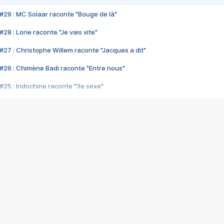
#29 : MC Solaar raconte "Bouge de là"
28 : Lorie raconte "Je vais vite"
#27 : Christophe Willem raconte "Jacques a dit"
#26 : Chimène Badi raconte "Entre nous"
#25 : Indochine raconte "3e sexe"
#24 : Zaho raconte "C'est chelou"
#23 : Patrick Bruel raconte "Au café des délices"
#22 : Kyo raconte "Le chemin"
#21 : Nolwenn Leroy raconte "Cassé"
#20 : Patrick Hernandez raconte "Born to be alive"
#19 : Lorie raconte "Près de moi"
#18 : Michael Jones raconte "A nos actes manqués" (avec Jean-Jacque