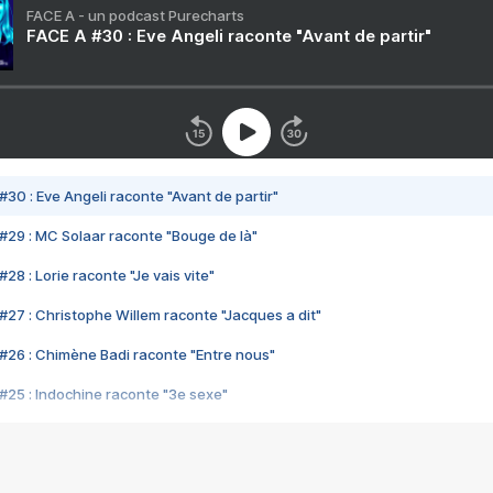
FACE A - un podcast Purecharts
FACE A #30 : Eve Angeli raconte "Avant de partir"
#30 : Eve Angeli raconte "Avant de partir"
#29 : MC Solaar raconte "Bouge de là"
28 : Lorie raconte "Je vais vite"
#27 : Christophe Willem raconte "Jacques a dit"
#26 : Chimène Badi raconte "Entre nous"
#25 : Indochine raconte "3e sexe"
#24 : Zaho raconte "C'est chelou"
#23 : Patrick Bruel raconte "Au café des délices"