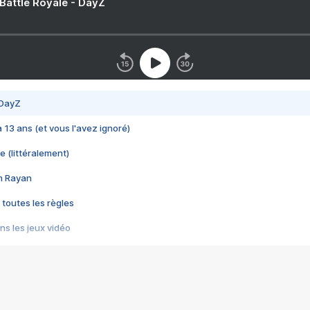
 Battle Royale - DayZ
 DayZ
 a 13 ans (et vous l'avez ignoré)
e (littéralement)
im Rayan
 toutes les règles
s les jeux vidéo
us choquant de Rockstar ? - Le scandale BULLY
e plus moche de Steam
du RÊVE tourne au CAUCHEMAR