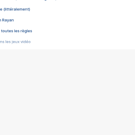
e (littéralement)
im Rayan
 toutes les règles
s les jeux vidéo
us choquant de Rockstar ? - Le scandale BULLY
e plus moche de Steam
du RÊVE tourne au CAUCHEMAR
pendant 8 heures
it… à tort
umiliés par un jeu vidéo
ire - Final Fantasy 8
ti un empire - Age of Empires