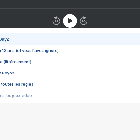
 DayZ
 a 13 ans (et vous l'avez ignoré)
e (littéralement)
im Rayan
 toutes les règles
s les jeux vidéo
us choquant de Rockstar ? - Le scandale BULLY
e plus moche de Steam
du RÊVE tourne au CAUCHEMAR