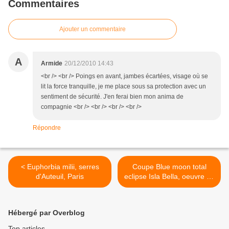
Commentaires
Ajouter un commentaire
A
Armide
20/12/2010 14:43
<br /> <br /> Poings en avant, jambes écartées, visage où se
lit la force tranquille, je me place sous sa protection avec un
sentiment de sécurité. J'en ferai bien mon anima de
compagnie <br /> <br /> <br /> <br />
Répondre
< Euphorbia milii, serres
Coupe Blue moon total
d'Auteuil, Paris
eclipse Isla Bella, oeuvre de
Toots Zynsky >
Hébergé par Overblog
Top articles