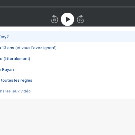
 DayZ
 a 13 ans (et vous l'avez ignoré)
e (littéralement)
im Rayan
 toutes les règles
s les jeux vidéo
us choquant de Rockstar ? - Le scandale BULLY
e plus moche de Steam
du RÊVE tourne au CAUCHEMAR
pendant 8 heures