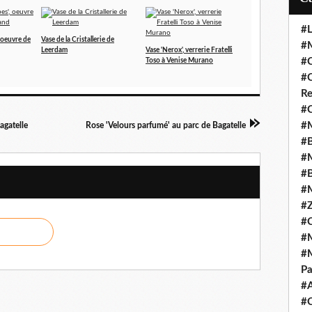
#L
 oeuvre de
Vase de la Cristallerie de
#M
Leerdam
Vase 'Nerox', verrerie Fratelli
#C
Toso à Venise Murano
#C
Re
#C
#M
agatelle
Rose 'Velours parfumé' au parc de Bagatelle
#B
#M
#B
#M
#Z
#C
#M
#M
Pa
#
#C