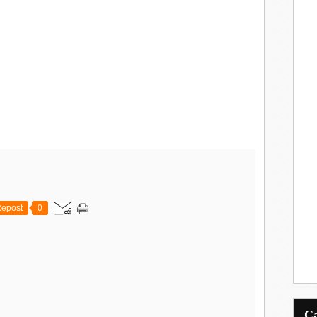
epost
0