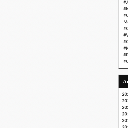
#J
#M
#C
Ma
#C
#
#C
#M
#P
#O
20
20
20
20
20
20