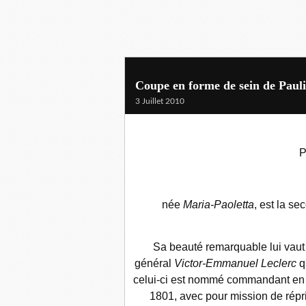
Coupe en forme de sein de Paul
3 Juillet 2010
P
née
Maria-Paoletta
, est la se
Sa beauté remarquable lui vaut 
général
Victor-Emmanuel Leclerc
q
celui-ci est nommé commandant en 
1801, avec pour mission de réprime