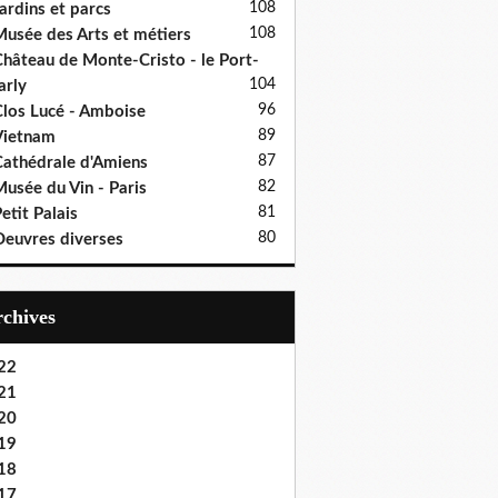
108
ardins et parcs
108
usée des Arts et métiers
hâteau de Monte-Cristo - le Port-
104
rly
96
los Lucé - Amboise
89
Vietnam
87
athédrale d'Amiens
82
usée du Vin - Paris
81
etit Palais
80
euvres diverses
Archives
22
21
20
19
18
17