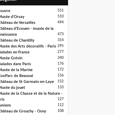
551
ouvre
510
usée d'Orsay
494
hâteau de Versailles
hâteau d'Ecouen - musée de la
473
naissance
314
hâteau de Chantilly
295
usée des Arts décoratifs - Paris
277
alades en France
240
usée Grévin
176
alades dans Paris
172
usée de la Marine
156
ooParc de Beauval
152
hâteau de St Germain-en-Laye
133
usée du jouet
usée de la Chasse et de la Nature -
127
ris
112
Amiens
108
hâteau de Grouchy - Osny