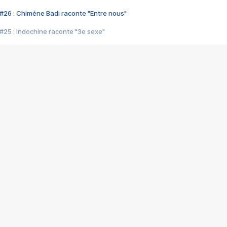
#26 : Chimène Badi raconte "Entre nous"
#25 : Indochine raconte "3e sexe"
#24 : Zaho raconte "C'est chelou"
#23 : Patrick Bruel raconte "Au café des délices"
#22 : Kyo raconte "Le chemin"
#21 : Nolwenn Leroy raconte "Cassé"
#20 : Patrick Hernandez raconte "Born to be alive"
#19 : Lorie raconte "Près de moi"
#18 : Michael Jones raconte "A nos actes manqués" (avec Jean-Jacque
#17 : Khaled raconte "Aïcha"
#16 : Corneille raconte "Parce qu'on vient de loin"
#15 : Indochine raconte "L'aventurier"