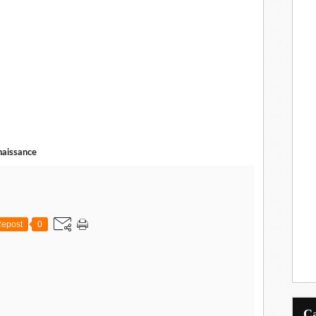
naissance
epost
0