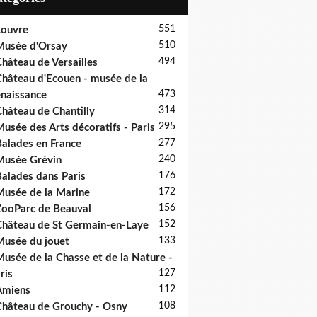
551
ouvre
510
usée d'Orsay
494
hâteau de Versailles
hâteau d'Ecouen - musée de la
473
naissance
314
hâteau de Chantilly
295
usée des Arts décoratifs - Paris
277
alades en France
240
usée Grévin
176
alades dans Paris
172
usée de la Marine
156
ooParc de Beauval
152
hâteau de St Germain-en-Laye
133
usée du jouet
usée de la Chasse et de la Nature -
127
ris
112
Amiens
108
hâteau de Grouchy - Osny