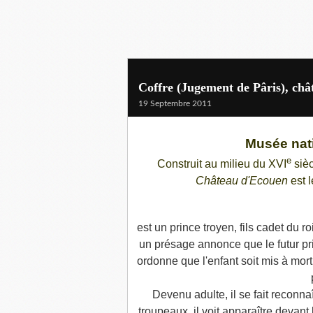
Coffre (Jugement de Pâris), ch
19 Septembre 2011
Musée nat
e
Construit au milieu du XVI
sièc
Château d'Ecouen
est l
est un prince
troyen, fils cadet du ro
un présage annonce que le futur pri
ordonne que l'enfant soit mis à mort
Devenu adulte, il se fait reconna
troupeaux, il voit apparaître devant 