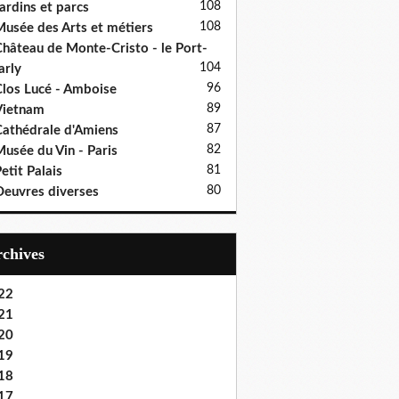
108
ardins et parcs
108
usée des Arts et métiers
hâteau de Monte-Cristo - le Port-
104
rly
96
los Lucé - Amboise
89
Vietnam
87
athédrale d'Amiens
82
usée du Vin - Paris
81
etit Palais
80
euvres diverses
Archives
22
21
20
19
18
17