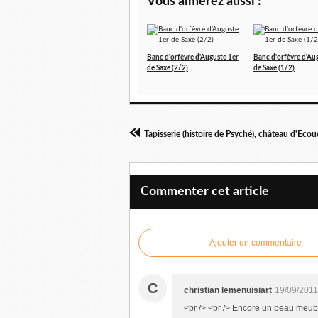
Vous aimerez aussi :
Banc d'orfèvre d'Auguste 1er
Banc d'orfèvre d'Au
de Saxe (2/2)
de Saxe (1/2)
Tapisserie (histoire de Psyché), château d'Eco
Commenter cet article
Ajouter un commentaire
C
christian lemenuisiart
19/09/2011
<br /> <br /> Encore un beau meuble<