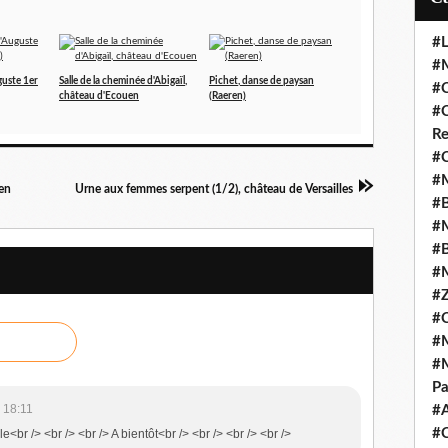
#L
#M
guste 1er
Salle de la cheminée d'Abigaïl,
Pichet, danse de paysan
#C
château d'Ecouen
(Raeren)
#C
Re
#C
#M
uen
Urne aux femmes serpent (1/2), château de Versailles
#B
#M
#B
#M
#Z
#C
#M
#M
Pa
 18:11
#
#C
br /> <br /> <br /> A bientôt<br /> <br /> <br /> <br />