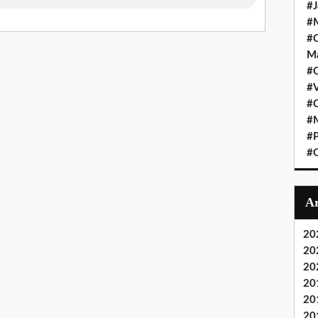
#J
#M
#C
Ma
#C
#
#C
#M
#P
#O
20
20
20
20
20
20