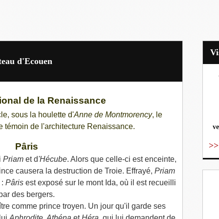
âteau d'Ecouen
vo
ional de la Renaissance
le, sous la houlette d'
Anne de Montmorency
, le
e témoin de l'architecture R
enaissance.
ve
>>
Pâris
i
Priam
et d
'Hécube
. Alors que celle-ci est enceinte,
nce causera la destruction de Troie. Effrayé,
Priam
 :
Pâris
est exposé sur le mont Ida, où il est recueilli
par des bergers.
ître comme prince troyen. Un jour qu'il garde ses
lui
Aphrodite, Athéna
et
Héra
, qui lui demandent de