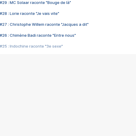
#29 : MC Solaar raconte "Bouge de là"
28 : Lorie raconte "Je vais vite"
#27 : Christophe Willem raconte "Jacques a dit"
#26 : Chimène Badi raconte "Entre nous"
#25 : Indochine raconte "3e sexe"
#24 : Zaho raconte "C'est chelou"
#23 : Patrick Bruel raconte "Au café des délices"
#22 : Kyo raconte "Le chemin"
#21 : Nolwenn Leroy raconte "Cassé"
#20 : Patrick Hernandez raconte "Born to be alive"
#19 : Lorie raconte "Près de moi"
#18 : Michael Jones raconte "A nos actes manqués" (avec Jean-Jacque
#17 : Khaled raconte "Aïcha"