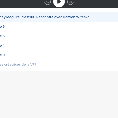
bey Maguire, c'est lui ! Rencontre avec Damien Witecka
e 6
e 5
e 4
e 3
s créatrices de la VF !
e 2
e 1
e Mektoub My Love arrive enfin ! Rencontre avec Shaïn Boumedine et Sal
i : après Toni en famille
elle réalise le bouleversant Dites lui que je l'aime