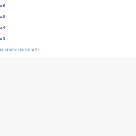
e 6
e 5
e 4
e 3
s créatrices de la VF !
e 2
e 1
e Mektoub My Love arrive enfin ! Rencontre avec Shaïn Boumedine et Sal
i : après Toni en famille
elle réalise le bouleversant Dites lui que je l'aime
ais ! Rencontre autour de Vie privée de Rebecca Zlotowski
 de Marguerite, Grave... Rencontre avec Ella Rumpf