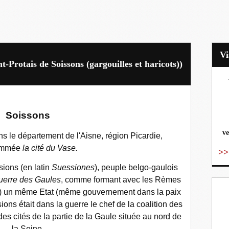
t-Protais de Soissons (gargouilles et haricots))
vo
Soissons
ve
 le département de l'Aisne, région Picardie,
ommée
la cité du Vase
.
>>
ions (en latin
Suessiones
), peuple belgo-gaulois
uerre des Gaules
, comme formant avec les Rèmes
s) un même Etat (même gouvernement dans la paix
ions était dans la guerre le chef de la coalition des
des cités de la partie de la Gaule située au nord de
la Seine.