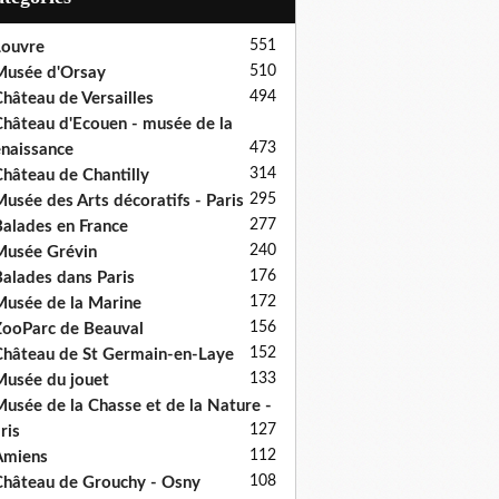
551
ouvre
510
usée d'Orsay
494
hâteau de Versailles
hâteau d'Ecouen - musée de la
473
naissance
314
hâteau de Chantilly
295
usée des Arts décoratifs - Paris
277
alades en France
240
usée Grévin
176
alades dans Paris
172
usée de la Marine
156
ooParc de Beauval
152
hâteau de St Germain-en-Laye
133
usée du jouet
usée de la Chasse et de la Nature -
127
ris
112
Amiens
108
hâteau de Grouchy - Osny