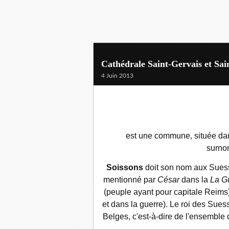
Cathédrale Saint-Gervais et Sain
4 Juin 2013
est une commune, située dans
surn
Soissons
doit son nom aux Suess
mentionné par
César
dans la
La G
(peuple ayant pour capitale Reim
et dans la guerre). Le roi des Suess
Belges, c'est-à-dire de l'ensemble 