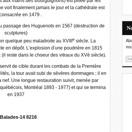
ors aux mains des Bourguignons) est pillée par les
e voit finalement jamais le jour et la cathédrale est
 consacrée en 1479 .
 du passage des Huguenots en 1567 (destruction de
sculptures)
e
ion quelque peu maladroite au XVIII
siècle. La
Abo
nou
uite en dépôt. L'explosion d'une poudrière en 1815
 (il reste dans le choeur des vitraux du XVè siècle).
E
m
servit de cible durant les combats de la Première
a
lités, la tour avait subi de sévères dommages ; il en
i
a nef. Une longue restauration suivit, menée par
l
 québécois, Montréal 1893 - 1977) et qui se termina
en 1937