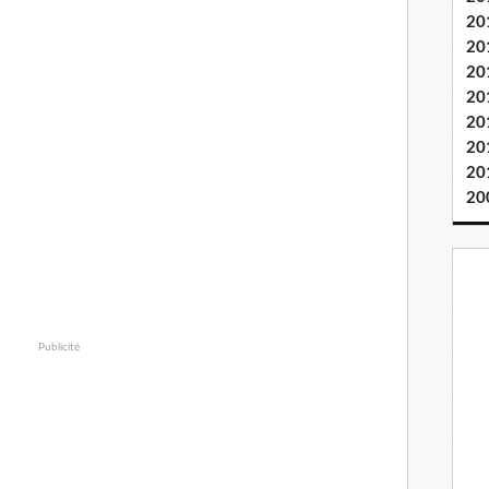
20
20
20
20
20
20
20
20
Publicité