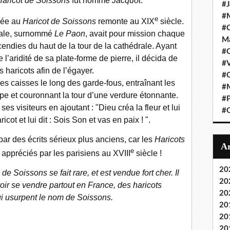
Haricot de Soissons
fut nommé
Jacquot
.
#J
#M
e
liée au
Haricot de Soissons
remonte au XIX
siècle.
#C
drale, surnommé
Le Paon
, avait pour mission chaque
Ma
 incendies du haut de la tour de la cathédrale. Ayant
#C
l’aridité de sa plate-forme de pierre, il décida de
#
s haricots afin de l’égayer.
#C
es caisses le long des garde-fous, entraînant les
#M
mpe et couronnant la tour d’une verdure étonnante.
#P
 ses visiteurs en ajoutant : "Dieu créa la fleur et lui
#O
aricot et lui dit : Sois Son et vas en paix ! ".
par des écrits sérieux plus anciens, car les
Haricots
e
 appréciés par les parisiens au XVIII
siècle !
20
 de Soissons se fait rare, et est vendue fort cher. Il
20
 voir se vendre partout en France, des haricots
20
ui usurpent le nom de Soissons.
20
20
20