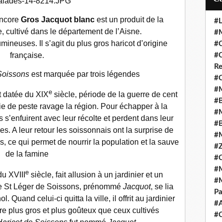
encore
Gros Jacquot blanc
est un produit de la
#L
, cultivé dans le département de l’Aisne.
#M
gumineuses. Il s’agit du plus gros haricot d’origine
#C
française.
#C
Re
Soissons
est marquée par trois légendes
#C
#M
e
st datée du XIX
siècle, période de la guerre de cent
#B
e de peste ravage la région. Pour échapper à la
#M
 s’enfuirent avec leur récolte et perdent dans leur
#B
s. A leur retour les soissonnais ont la surprise de
#M
, ce qui permet de nourrir la population et la sauve
#Z
de la famine
#C
#M
e
u XVIII
siècle, fait allusion à un jardinier et un
#M
aye St Léger de Soissons, prénommé
Jacquot
, se lia
Pa
Quand celui-ci quitta la ville, il offrit au jardinier
#
re plus gros et plus goûteux que ceux cultivés
#C