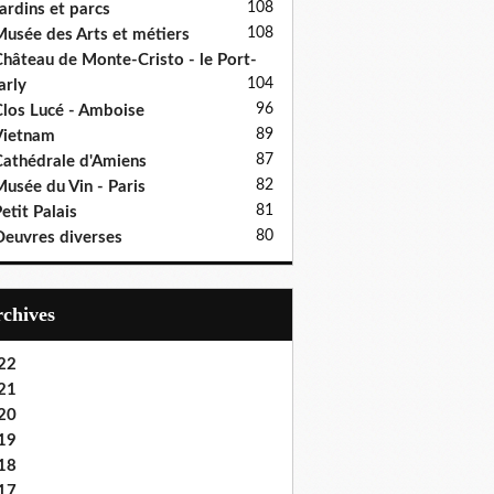
108
ardins et parcs
108
usée des Arts et métiers
hâteau de Monte-Cristo - le Port-
104
rly
96
los Lucé - Amboise
89
Vietnam
87
athédrale d'Amiens
82
usée du Vin - Paris
81
etit Palais
80
euvres diverses
Archives
22
21
20
19
18
17